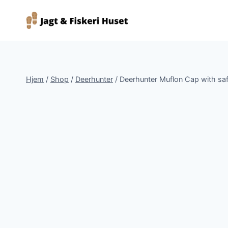
Fortsæt
til
indhold
Hjem
/
Shop
/
Deerhunter
/
Deerhunter Muflon Cap with sa