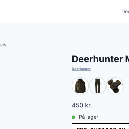
De
fety
Deerhunter M
Deerhunter
450
kr.
På lager