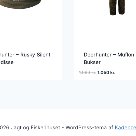
unter – Rusky Silent
Deerhunter – Muflon
disse
Bukser
Den
Den
1.999
kr.
1.050
kr.
oprindelige
aktuelle
pris
pris
var:
er:
1.999 kr..
1.050 kr..
026 Jagt og Fiskerihuset - WordPress-tema af
Kadenc