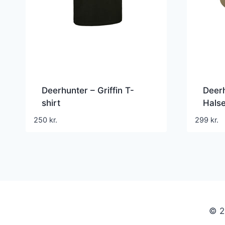
Deerhunter – Griffin T-
Deerh
shirt
Halse
250
kr.
299
kr.
© 2