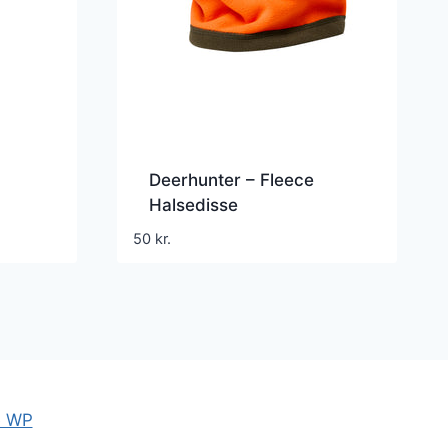
Deerhunter – Fleece
Halsedisse
50
kr.
e WP