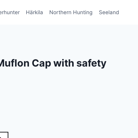
erhunter
Härkila
Northern Hunting
Seeland
uflon Cap with safety