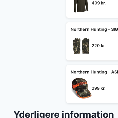
499
kr.
Northern Hunting - S
220
kr.
Northern Hunting - AS
299
kr.
Yderligere information