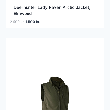
Deerhunter Lady Raven Arctic Jacket,
Elmwood
Den
Den
2.500
kr.
1.500
kr.
oprindelige
aktuelle
pris
pris
var:
er:
2.500 kr..
1.500 kr..