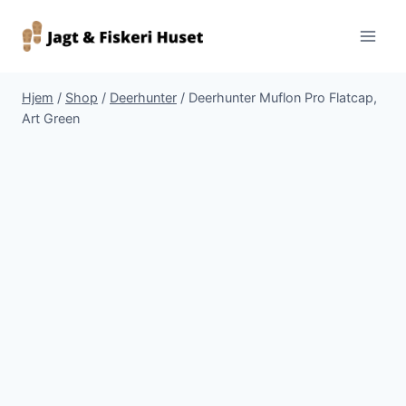
Fortsæt
til
indhold
Hjem
/
Shop
/
Deerhunter
/
Deerhunter Muflon Pro Flatcap,
Art Green