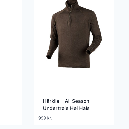
Härkila – All Season
Undertrøje Høj Hals
999
kr.