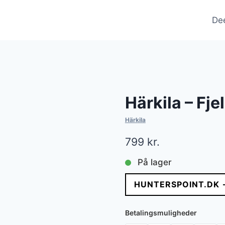
De
Härkila – Fje
Härkila
799
kr.
På lager
HUNTERSPOINT.DK 
Betalingsmuligheder