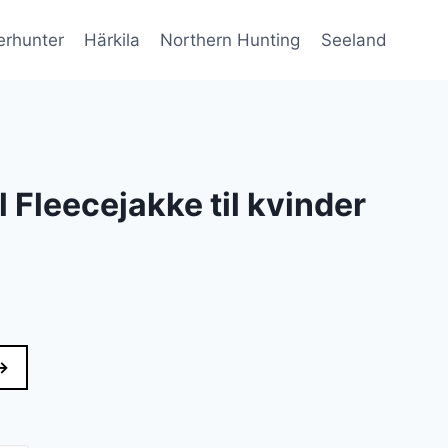
erhunter
Härkila
Northern Hunting
Seeland
ll Fleecejakke til kvinder
→