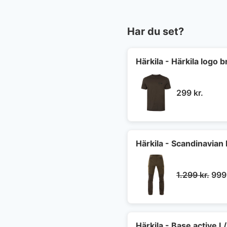
Har du set?
Härkila - Härkila logo b
299
kr.
Härkila - Scandinavian
Den
1.299
kr.
99
opri
pris
var:
1.29
Härkila - Base active L