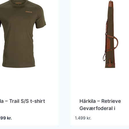
a – Trail S/S t-shirt
Härkila – Retrieve
Geværfoderal i
Kanvas/Læder
en
Den
399
kr.
1.499
kr.
prindelige
aktuelle