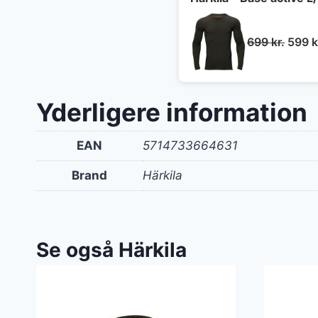
Den
699
kr.
599
k
oprin
pris
var:
Yderligere information
699 kr
EAN
5714733664631
Brand
Härkila
Se også Härkila