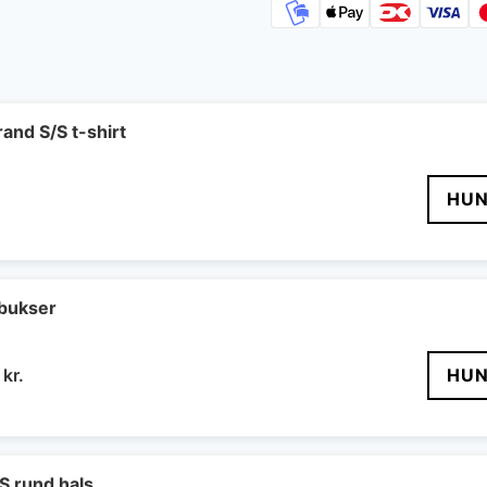
rand S/S t-shirt
HUN
 bukser
Den
9
kr.
HUN
ndelige
aktuelle
pris
er:
9 kr..
999 kr..
/S rund hals