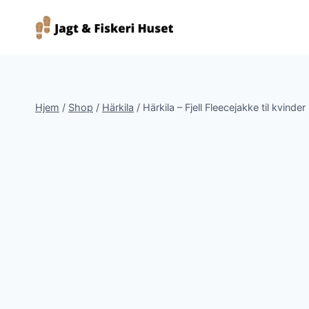
Fortsæt
til
indhold
Hjem
/
Shop
/
Härkila
/
Härkila – Fjell Fleecejakke til kvinder