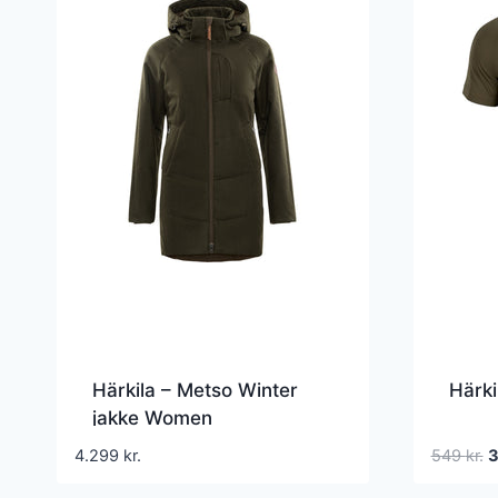
Härkila – Metso Winter
Härkil
jakke Women
D
4.299
kr.
549
kr.
o