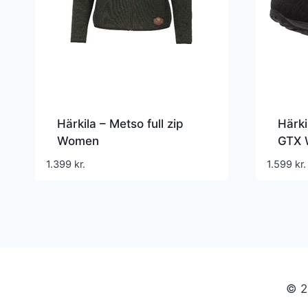
Härkila – Metso full zip
Härki
Women
GTX 
1.399
kr.
1.599
kr.
© 2