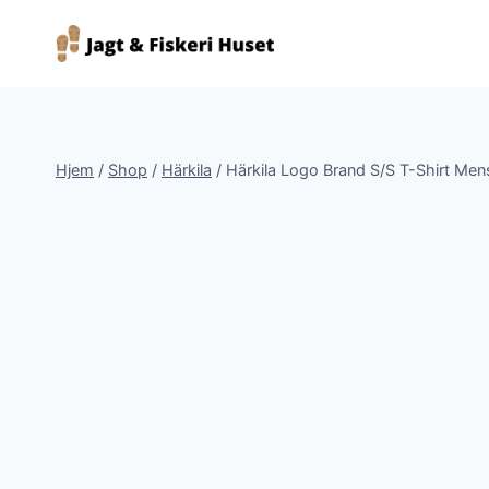
Fortsæt
til
indhold
Hjem
/
Shop
/
Härkila
/
Härkila Logo Brand S/S T-Shirt Mens