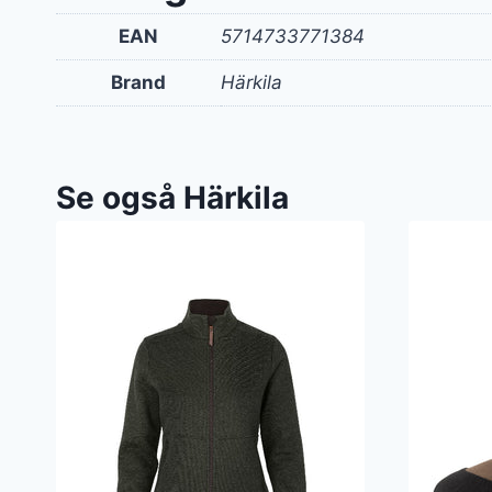
EAN
5714733771384
Brand
Härkila
Se også Härkila