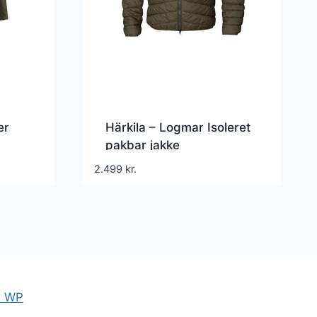
er
Härkila – Logmar Isoleret
pakbar jakke
2.499
kr.
e WP