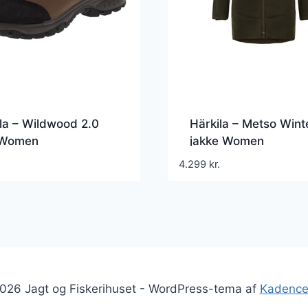
la – Wildwood 2.0
Härkila – Metso Wint
Women
jakke Women
4.299
kr.
026 Jagt og Fiskerihuset - WordPress-tema af
Kadenc