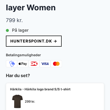
layer Women
799
kr.
På lager
HUNTERSPOINT.DK →
Betalingsmuligheder
Har du set?
Härkila - Härkila logo brand S/S t-shirt
299
kr.