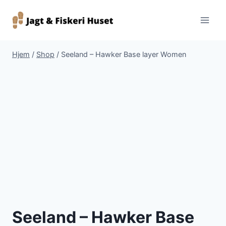
Fortsæt
til
indhold
Hjem
/
Shop
/
Seeland – Hawker Base layer Women
Seeland – Hawker Base