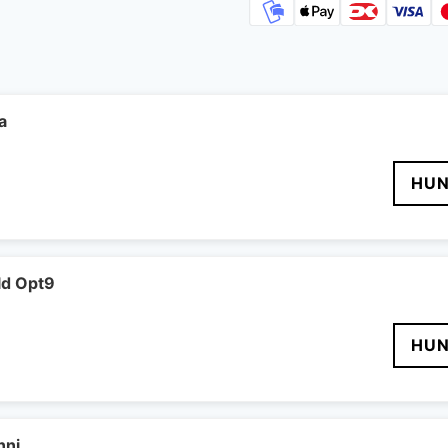
a
HUN
ld Opt9
HUN
nni