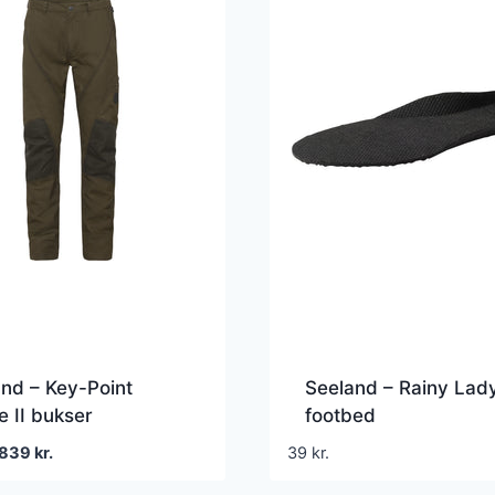
nd – Key-Point
Seeland – Rainy Lad
e II bukser
footbed
Den
Den
839
kr.
39
kr.
oprindelige
aktuelle