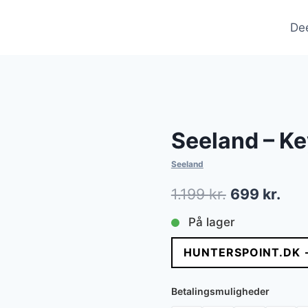
De
Seeland – Ke
Seeland
Den
Den
1.199
kr.
699
kr.
oprindelige
aktu
På lager
pris
pris
HUNTERSPOINT.DK 
var:
er:
1.199 kr..
699 
Betalingsmuligheder