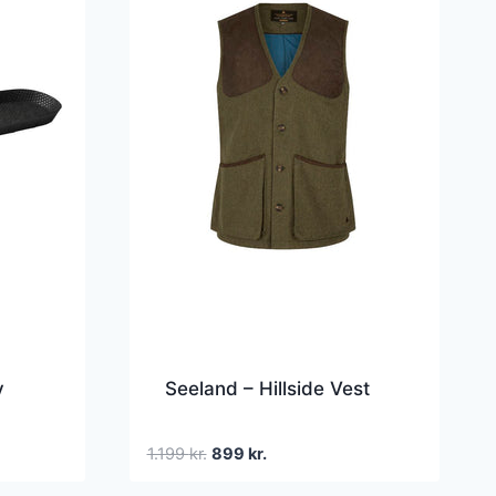
y
Seeland – Hillside Vest
Den
Den
1.199
kr.
899
kr.
oprindelige
aktuelle