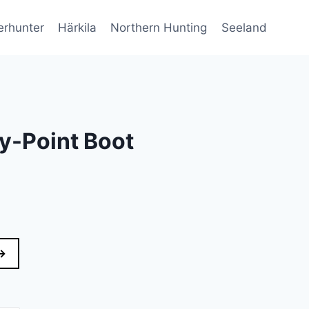
erhunter
Härkila
Northern Hunting
Seeland
y-Point Boot
elle
→
kr..