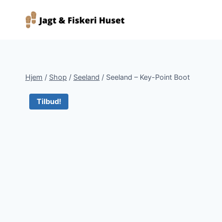
Fortsæt
til
indhold
Hjem
/
Shop
/
Seeland
/
Seeland – Key-Point Boot
Tilbud!