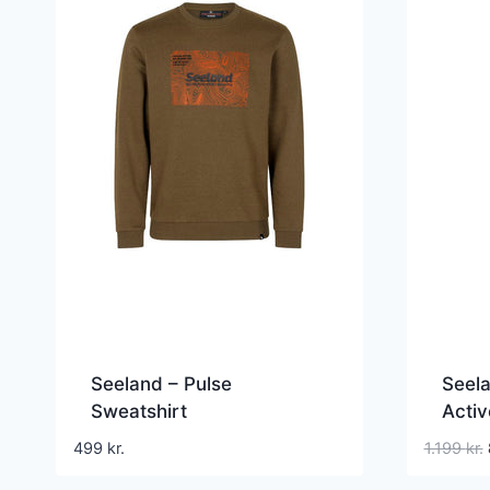
Seeland – Pulse
Seela
Sweatshirt
Activ
499
kr.
1.199
kr.