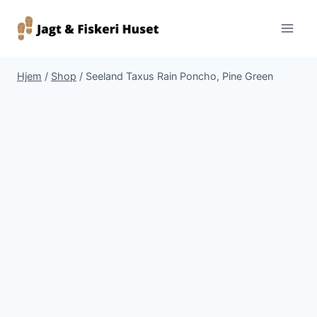
Fortsæt
til
indhold
Hjem
/
Shop
/
Seeland Taxus Rain Poncho, Pine Green