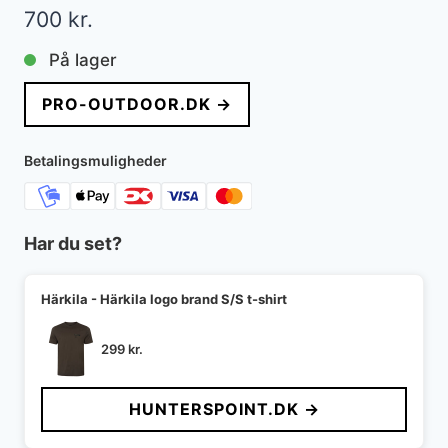
700
kr.
På lager
PRO-OUTDOOR.DK →
Betalingsmuligheder
Har du set?
Härkila - Härkila logo brand S/S t-shirt
299
kr.
HUNTERSPOINT.DK →