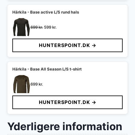
Härkila - Base active L/S rund hals
Den
Den
699
kr.
599
kr.
oprindelige
aktuelle
pris
pris
HUNTERSPOINT.DK →
var:
er:
699 kr..
599 kr..
Härkila - Base All Season L/S t-shirt
699
kr.
HUNTERSPOINT.DK →
Yderligere information